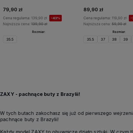
79,90 zł
89,90 zł
Cena regularna:
139,90 zł
Cena regularna:
119,90 zł
-43%
-
Najniższa cena:
139,90 zł
Najniższa cena:
59,90 zł
Rozmiar:
Rozmiar:
35.5
35.5
37
38
39
Do koszyka
ZAXY - pachnące buty z Brazylii!
W tych butach zakochasz się już od pierwszego wejrzenia!
pachnące buty z Brazylii!
Każdy model ZAXY to obuwnicze dzieło sztuki. W czym tkw