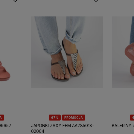
A
67%
PROMOCJA
09657
JAPONKI ZAXY FEM AA285018-
BALERINY 
02064