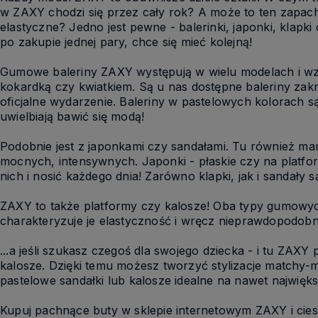
w ZAXY chodzi się przez cały rok? A może to ten zapach
elastyczne? Jedno jest pewne - balerinki, japonki, klapk
po zakupie jednej pary, chce się mieć kolejną!
Gumowe baleriny ZAXY występują w wielu modelach i wzor
kokardką czy kwiatkiem. Są u nas dostępne baleriny zakry
oficjalne wydarzenie. Baleriny w pastelowych kolorach s
uwielbiają bawić się modą!
Podobnie jest z japonkami czy sandałami. Tu również m
mocnych, intensywnych. Japonki - płaskie czy na platfor
nich i nosić każdego dnia! Zarówno klapki, jak i sandały
ZAXY to także platformy czy kalosze! Oba typy gumowych
charakteryzuje je elastyczność i wręcz nieprawdopodobna
...a jeśli szukasz czegoś dla swojego dziecka - i tu ZAX
kalosze. Dzięki temu możesz tworzyć stylizacje matchy-m
pastelowe sandałki lub kalosze idealne na nawet najwięks
Kupuj pachnące buty w sklepie internetowym ZAXY i ci