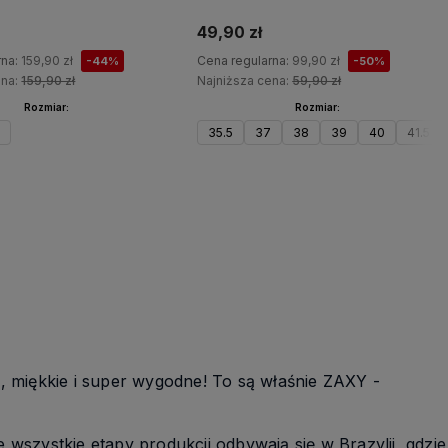
49,90 zł
rna:
159,90 zł
Cena regularna:
99,90 zł
-44%
-50%
ena:
159,90 zł
Najniższa cena:
59,90 zł
Rozmiar:
Rozmiar:
7
35.5
37
38
39
40
41.5
Do koszyka
Do koszyka
e, miękkie i super wygodne! To są właśnie ZAXY -
szystkie etapy produkcji odbywają się w Brazylii, gdzie