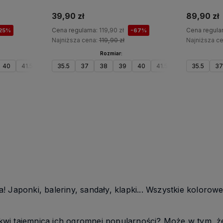
39,90 zł
89,90 zł
Cena regularna:
119,90 zł
Cena regula
25%
-67%
Najniższa cena:
119,90 zł
Najniższa c
Rozmiar:
40
41.5
35.5
37
38
39
40
41.5
35.5
3
Do koszyka
 Japonki, baleriny, sandały, klapki... Wszystkie kolorow
i tajemnica ich ogromnej popularności? Może w tym, że w