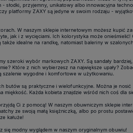
 - słodki, przyjemny, unikatowy albo innowacyjna techno
i czy platformy ZAXY są jedyne w swoim rodzaju - wyjątko
ach. W naszym sklepie internetowym możesz kupić zarówn
te, jak i z wycięciami. Ich kolorystyka może onieśmielić
ą także idealne na randkę, natomiast baleriny w szalonyc
amy szeroki wybór markowych ZAXY. Są sandały bardziej,
mie? Które z nich wybierzesz na największe upały? Zobac
 są szalenie wygodne i komfortowe w użytkowaniu.
 butów są praktyczne i wielofunkcyjne. Można je nosić b
 miękkość. Każda kobieta znajdzie wśród nich coś dla sie
Y przyjdą Ci z pomocą! W naszym obuwniczym sklepie inter
atchy ze swoją małą księżniczką, albo po prostu postawić
ze kałuże!
esz się modny wyglądem w naszym oryginalnym obuwiu!