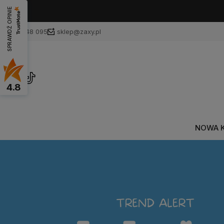
SPRAWDŹ OPINIE
601 748 095
sklep@zaxy.pl
4.8
NOWA 