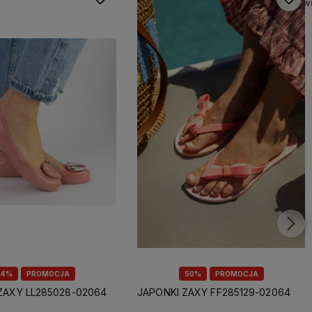
44%
PROMOCJA
50%
PROMOCJA
ZAXY LL285028-02064
JAPONKI ZAXY FF285129-02064