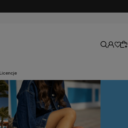
Licencje
Wybierz coś dla siebie z naszej aktualnej
oferty lub zaloguj się, aby przywrócić dodane
produkty do listy z poprzedniej sesji.